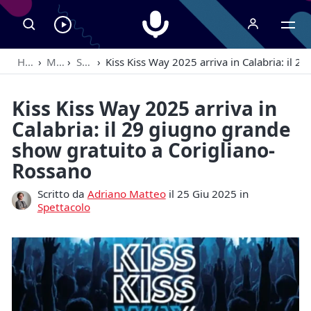
Radiospeaker.it
Ascolta
RadioSpeaker
Home
›
Magazine
›
Spettacolo
›
Kiss Kiss Way 2025 arriva in Calabria: il 
in
streaming
Kiss Kiss Way 2025 arriva in
Calabria: il 29 giugno grande
show gratuito a Corigliano-
Rossano
Scritto da
Adriano Matteo
il 25 Giu 2025 in
Spettacolo