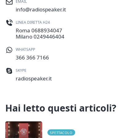
EMAIL
info@radiospeaker.it
LINEA DIRETTA H24
Roma
0688934047
Milano
0249446404
WHATSAPP
366 366 7166
SKYPE
radiospeaker.it
Hai letto questi articoli?
SPETTACOLO