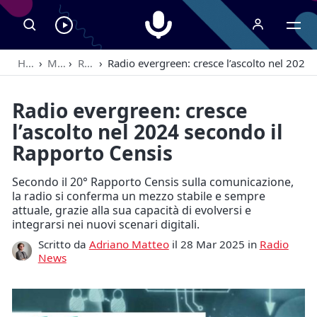
Radiospeaker.it
Ascolta
RadioSpeaker
Home
›
Magazine
›
Radio News
›
Radio evergreen: cresce l’ascolto nel 2024
in
streaming
Radio evergreen: cresce
l’ascolto nel 2024 secondo il
Rapporto Censis
Secondo il 20° Rapporto Censis sulla comunicazione,
la radio si conferma un mezzo stabile e sempre
attuale, grazie alla sua capacità di evolversi e
integrarsi nei nuovi scenari digitali.
Scritto da
Adriano Matteo
il 28 Mar 2025 in
Radio
News