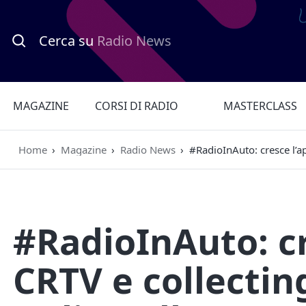
Cerca su
Radio News
MAGAZINE
CORSI DI RADIO
MASTERCLASS
Home
›
Magazine
›
Radio News
›
#RadioInAuto: cresce l’ap
#RadioInAuto: cr
CRTV e collectin