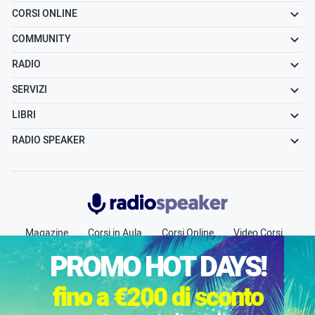
CORSI ONLINE
COMMUNITY
RADIO
SERVIZI
LIBRI
RADIO SPEAKER
Radiospeaker.it
Magazine
Corsi in Aula
Corsi Online
Video Corsi
Community
Radio
Jobs
Chi siamo
Contatti
PROMO HOT DAYS!
Pubblicità
fino a €200 di sconto