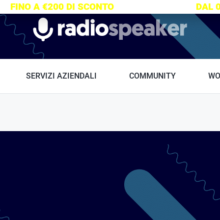
S:
FINO A €200 DI SCONTO
SU TUTTI I CORSI
DAL 
Radiospeaker.it
SERVIZI AZIENDALI
COMMUNITY
WO