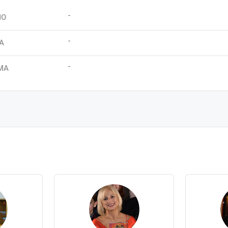
-
IO
-
A
-
MA