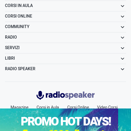
CORSI IN AULA
CORSI ONLINE
COMMUNITY
RADIO
SERVIZI
LIBRI
RADIO SPEAKER
Radiospeaker.it
Magazine
Corsi in Aula
Corsi Online
Video Corsi
Community
Radio
Jobs
Chi siamo
Contatti
PROMO HOT DAYS!
Pubblicità