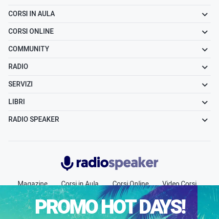
CORSI IN AULA
CORSI ONLINE
COMMUNITY
RADIO
SERVIZI
LIBRI
RADIO SPEAKER
Radiospeaker.it
Magazine
Corsi in Aula
Corsi Online
Video Corsi
Community
Radio
Jobs
Chi siamo
Contatti
PROMO HOT DAYS!
Pubblicità