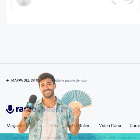
MAPPA DEL SITO
- Esplora tutte le pagine del sito
Radiospeaker.it
Magazine
Corsi in Aula
Corsi Online
Video Corsi
Comm
© Copyright
2011-2026
Radio Speaker - P.Iva 13580331000
- Tutti i diritti sono riservati