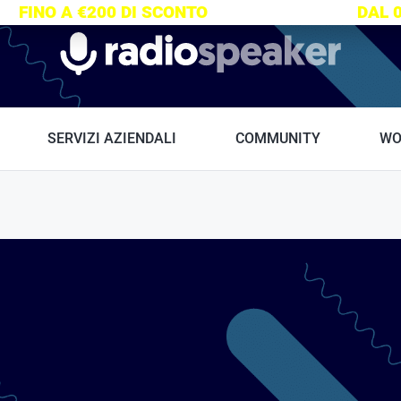
S:
FINO A €200 DI SCONTO
SU TUTTI I CORSI
DAL 
Radiospeaker.it
SERVIZI AZIENDALI
COMMUNITY
WO