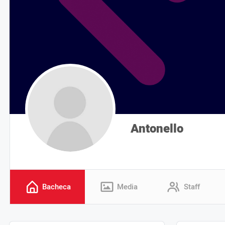
Antonello
Bacheca
Media
Staff