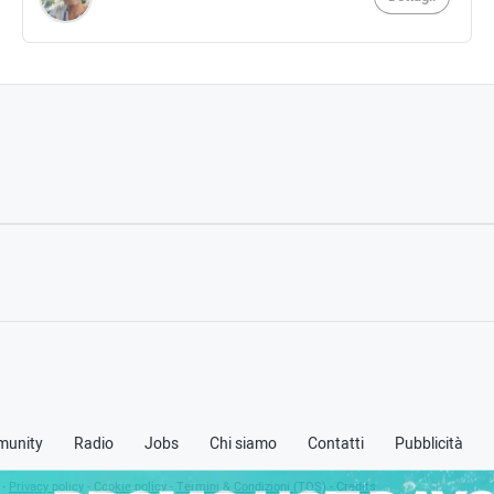
unity
Radio
Jobs
Chi siamo
Contatti
Pubblicità
 -
Privacy policy
-
Cookie policy
-
Termini & Condizioni (TOS)
-
Credits