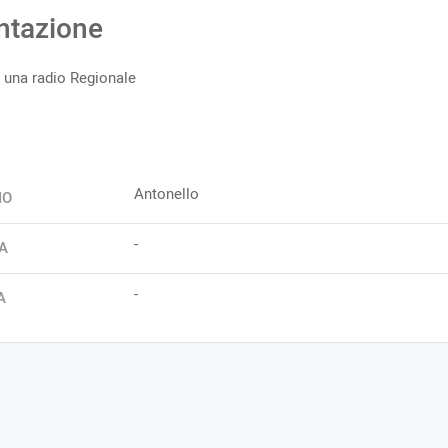
ntazione
 una radio Regionale
Antonello
IO
-
A
-
A