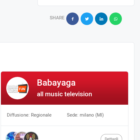
SHARE
Babayaga
all music television
Diffusione: Regionale
Sede: milano (MI)
Dettagli