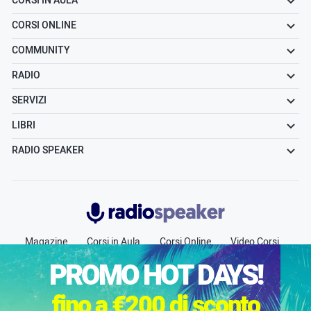
CORSI IN AULA
CORSI ONLINE
COMMUNITY
RADIO
SERVIZI
LIBRI
RADIO SPEAKER
Radiospeaker.it
Magazine
Corsi in Aula
Corsi Online
Video Corsi
Community
Radio
Jobs
Chi siamo
Contatti
PROMO HOT DAYS!
Pubblicità
fino a €200 di sconto