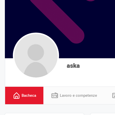
aska
Bacheca
Lavoro e competenze