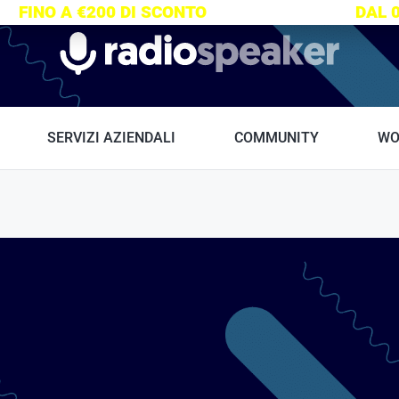
S:
FINO A €200 DI SCONTO
SU TUTTI I CORSI
DAL 
Radiospeaker.it
SERVIZI AZIENDALI
COMMUNITY
WO