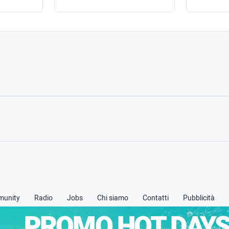
unity
Radio
Jobs
Chi siamo
Contatti
Pubblicità
PROMO HOT DAYS
 -
Privacy policy
-
Cookie policy
-
Termini & Condizioni (TOS)
-
Credits