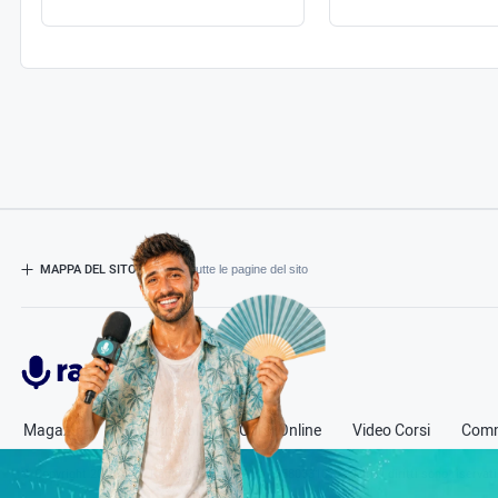
MAPPA DEL SITO
- Esplora tutte le pagine del sito
Radiospeaker.it
Magazine
Corsi in Aula
Corsi Online
Video Corsi
Comm
© Copyright
2011-2026
Radio Speaker - P.Iva 13580331000
- Tutti i diritti sono riservati