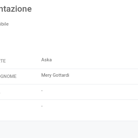
ntazione
bile
Aska
RTE
Mery Gottardi
OGNOME
-
A
-