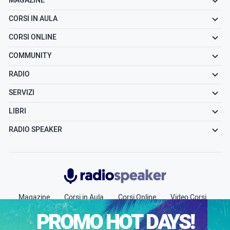
MAGAZINE
CORSI IN AULA
CORSI ONLINE
COMMUNITY
RADIO
SERVIZI
LIBRI
RADIO SPEAKER
Radiospeaker.it
Magazine
Corsi in Aula
Corsi Online
Video Corsi
Community
Radio
Jobs
Chi siamo
Contatti
PROMO HOT DAYS!
Pubblicità