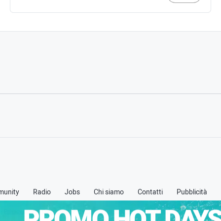
unity
Radio
Jobs
Chi siamo
Contatti
Pubblicità
PROMO HOT DAYS
 -
Privacy policy
-
Cookie policy
-
Termini & Condizioni (TOS)
-
Credits