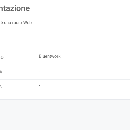
ntazione
 è una radio Web
Bluentwork
IO
-
A
-
A