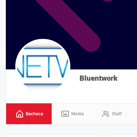
Bluentwork
Bacheca
Media
Staff