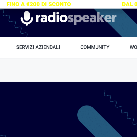
S:
FINO A €200 DI SCONTO
SU TUTTI I CORSI
DAL 
Radiospeaker.it
SERVIZI AZIENDALI
COMMUNITY
WO