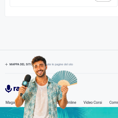
MAPPA DEL SITO
- Esplora tutte le pagine del sito
Radiospeaker.it
Magazine
Corsi in Aula
Corsi Online
Video Corsi
Comm
© Copyright
2011-2026
Radio Speaker - P.Iva 13580331000
- Tutti i diritti sono riservati