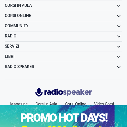
CORSI IN AULA
CORSI ONLINE
COMMUNITY
RADIO
SERVIZI
LIBRI
RADIO SPEAKER
Radiospeaker.it
Magazine
Corsi in Aula
Corsi Online
Video Corsi
Community
Radio
Jobs
Chi siamo
Contatti
PROMO HOT DAYS!
Pubblicità