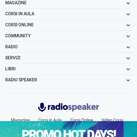
MAGAZINE
CORSI IN AULA
CORSI ONLINE
COMMUNITY
RADIO
SERVIZI
LIBRI
RADIO SPEAKER
Radiospeaker.it
Magazine
Corsi in Aula
Corsi Online
Video Corsi
Community
Radio
Jobs
Chi siamo
Contatti
PROMO HOT DAYS!