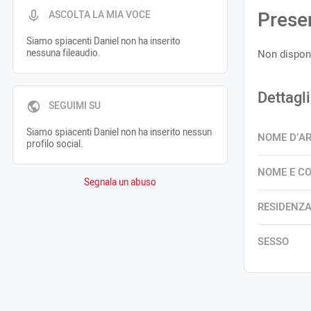
Prese
ASCOLTA LA MIA VOCE
Siamo spiacenti Daniel non ha inserito
nessuna fileaudio.
Non disponi
Dettagli
SEGUIMI SU
Siamo spiacenti Daniel non ha inserito nessun
NOME D’A
profilo social.
NOME E C
Segnala un abuso
RESIDENZ
SESSO