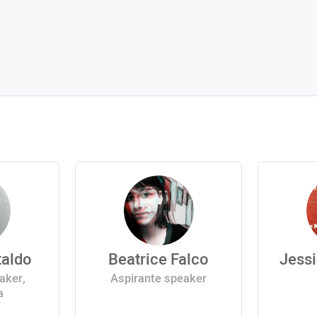
taldo
Beatrice Falco
Jessi
aker,
Aspirante speaker
a