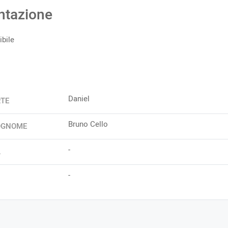
ntazione
bile
Daniel
RTE
Bruno Cello
OGNOME
-
A
-