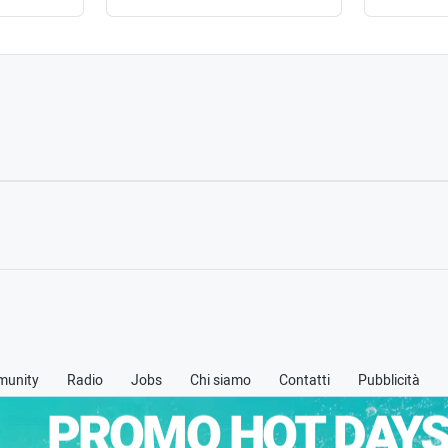
unity
Radio
Jobs
Chi siamo
Contatti
Pubblicità
PROMO HOT DAYS
 -
Privacy policy
-
Cookie policy
-
Termini & Condizioni (TOS)
-
Credits