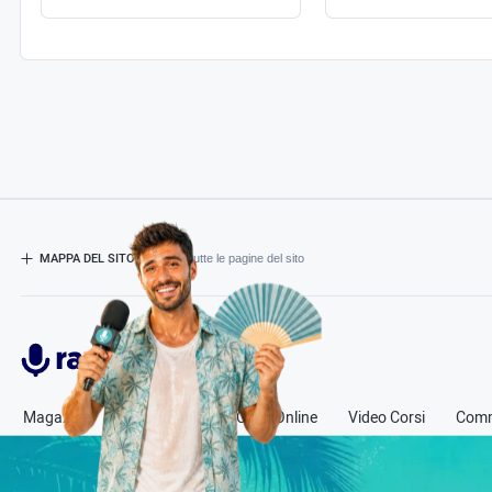
MAPPA DEL SITO
- Esplora tutte le pagine del sito
Radiospeaker.it
Magazine
Corsi in Aula
Corsi Online
Video Corsi
Comm
© Copyright
2011-2026
Radio Speaker - P.Iva 13580331000
- Tutti i diritti sono riservati