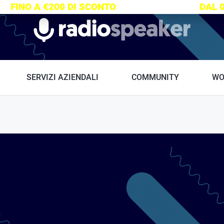
S:
FINO A €200 DI SCONTO
SU TUTTI I CORSI
DAL 
Radiospeaker.it
SERVIZI AZIENDALI
COMMUNITY
WO