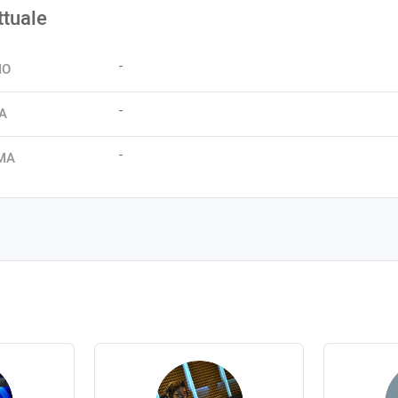
ttuale
-
IO
-
A
-
MA