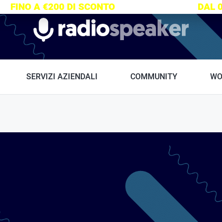
S:
FINO A €200 DI SCONTO
SU TUTTI I CORSI
DAL 
Radiospeaker.it
SERVIZI AZIENDALI
COMMUNITY
WO