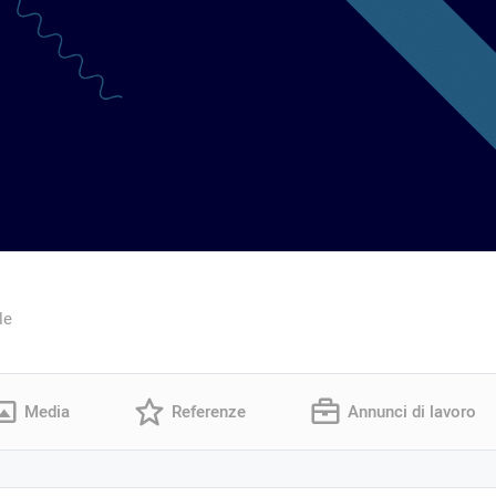
le
Media
Referenze
Annunci di lavoro