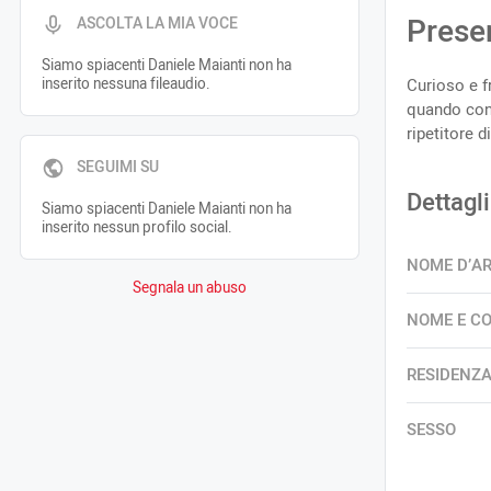
Prese
ASCOLTA LA MIA VOCE
Siamo spiacenti Daniele Maianti non ha
inserito nessuna fileaudio.
Curioso e f
quando con
ripetitore di
SEGUIMI SU
Dettagli
Siamo spiacenti Daniele Maianti non ha
inserito nessun profilo social.
NOME D’A
Segnala un abuso
NOME E C
RESIDENZ
SESSO