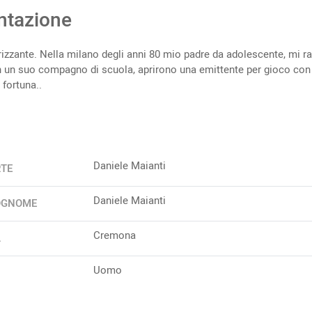
ntazione
rizzante. Nella milano degli anni 80 mio padre da adolescente, mi r
 un suo compagno di scuola, aprirono una emittente per gioco con
 fortuna..
Daniele Maianti
RTE
Daniele Maianti
OGNOME
Cremona
A
Uomo