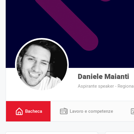
Daniele Maianti
Aspirante speaker - Regiona
Bacheca
Lavoro e competenze