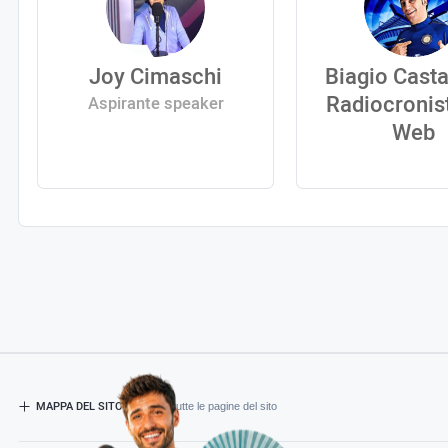
Joy Cimaschi
Biagio Casta
Radiocronis
Aspirante speaker
Web
MAPPA DEL SITO
- Esplora tutte le pagine del sito