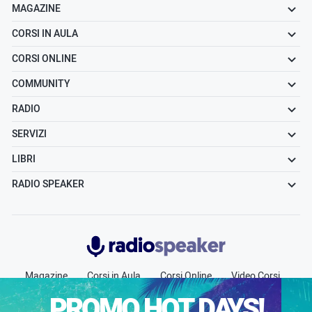
MAGAZINE
CORSI IN AULA
CORSI ONLINE
COMMUNITY
RADIO
SERVIZI
LIBRI
RADIO SPEAKER
Radiospeaker.it
Magazine
Corsi in Aula
Corsi Online
Video Corsi
Community
Radio
Jobs
Chi siamo
Contatti
PROMO HOT DAYS!