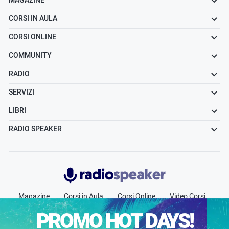
MAGAZINE
CORSI IN AULA
CORSI ONLINE
COMMUNITY
RADIO
SERVIZI
LIBRI
RADIO SPEAKER
Radiospeaker.it
Magazine
Corsi in Aula
Corsi Online
Video Corsi
Community
Radio
Jobs
Chi siamo
Contatti
PROMO HOT DAYS!
Pubblicità