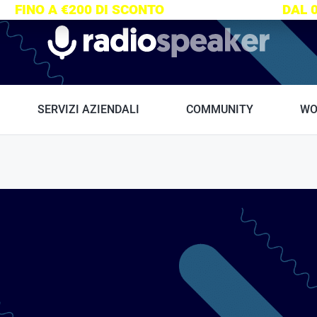
S:
FINO A €200 DI SCONTO
SU TUTTI I CORSI
DAL 
Radiospeaker.it
SERVIZI AZIENDALI
COMMUNITY
WO