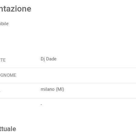
ntazione
bile
Dj Dade
RTE
OGNOME
milano (MI)
A
-
ttuale