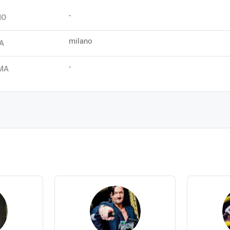
-
IO
milano
A
-
MA