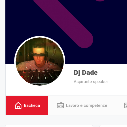
Dj Dade
Aspirante speaker
Bacheca
Lavoro e competenze