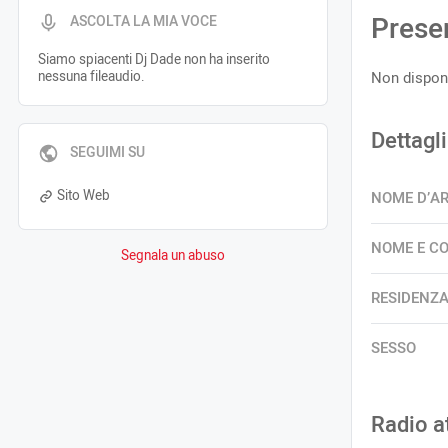
Prese
ASCOLTA LA MIA VOCE
Siamo spiacenti Dj Dade non ha inserito
nessuna fileaudio.
Non disponi
Dettagli
SEGUIMI SU
Sito Web
NOME D’A
NOME E C
Segnala un abuso
RESIDENZ
SESSO
Radio a