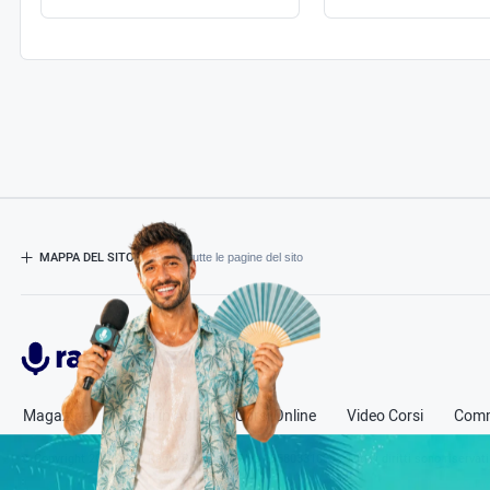
MAPPA DEL SITO
- Esplora tutte le pagine del sito
Radiospeaker.it
Magazine
Corsi in Aula
Corsi Online
Video Corsi
Comm
© Copyright
2011-2026
Radio Speaker - P.Iva 13580331000
- Tutti i diritti sono riservati