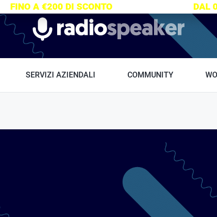
S:
FINO A €200 DI SCONTO
SU TUTTI I CORSI
DAL 
Radiospeaker.it
SERVIZI AZIENDALI
COMMUNITY
WO