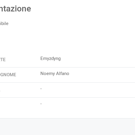
ntazione
bile
Emyzdyng
RTE
Noemy Alfano
OGNOME
-
A
-