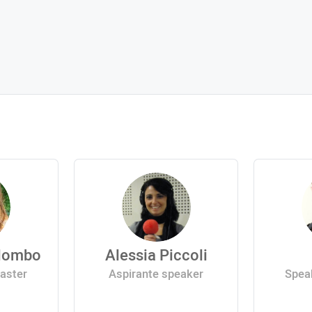
olombo
Alessia Piccoli
aster
Aspirante speaker
Speak