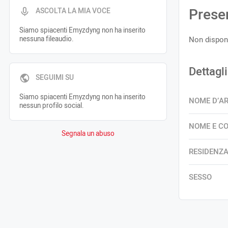
Prese
ASCOLTA LA MIA VOCE
Siamo spiacenti Emyzdyng non ha inserito
nessuna fileaudio.
Non disponi
Dettagli
SEGUIMI SU
Siamo spiacenti Emyzdyng non ha inserito
NOME D’A
nessun profilo social.
NOME E C
Segnala un abuso
RESIDENZ
SESSO