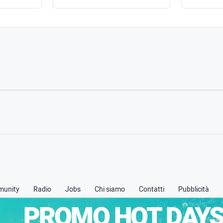
unity
Radio
Jobs
Chi siamo
Contatti
Pubblicità
PROMO HOT DAYS
 -
Privacy policy
-
Cookie policy
-
Termini & Condizioni (TOS)
-
Credits