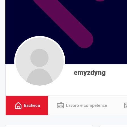
emyzdyng
Bacheca
Lavoro e competenze