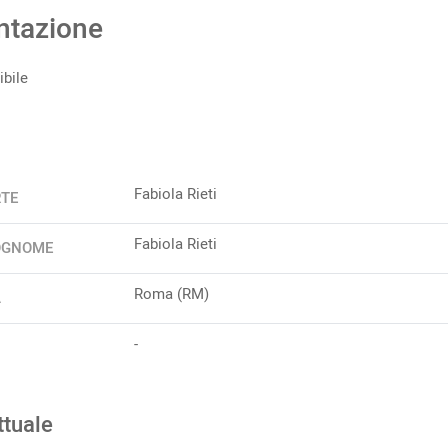
ntazione
bile
Fabiola Rieti
RTE
Fabiola Rieti
OGNOME
Roma (RM)
A
-
ttuale