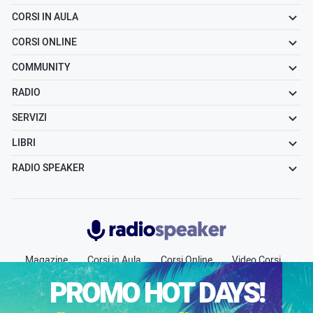
CORSI IN AULA
CORSI ONLINE
COMMUNITY
RADIO
SERVIZI
LIBRI
RADIO SPEAKER
Radiospeaker.it
Magazine
Corsi in Aula
Corsi Online
Video Corsi
Community
Radio
Jobs
Chi siamo
Contatti
PROMO HOT DAYS!
Pubblicità