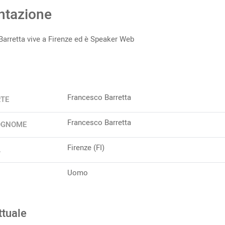
ntazione
arretta vive a Firenze ed è Speaker Web
Francesco Barretta
RTE
Francesco Barretta
OGNOME
Firenze (FI)
A
Uomo
ttuale