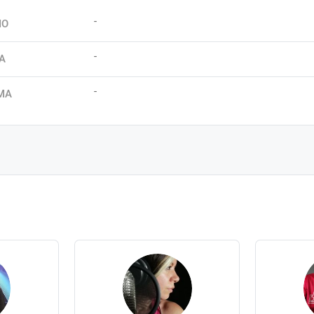
-
IO
-
A
-
MA