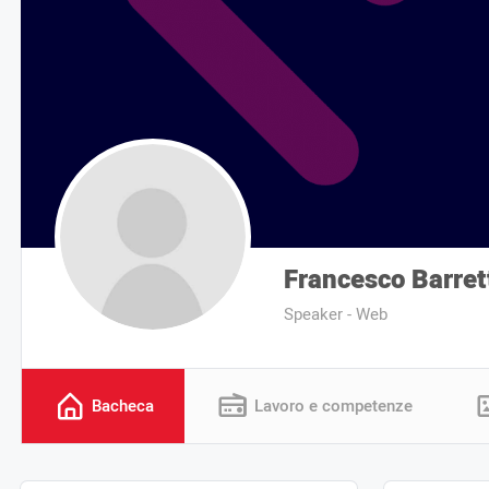
Francesco Barret
Speaker - Web
Bacheca
Lavoro e competenze