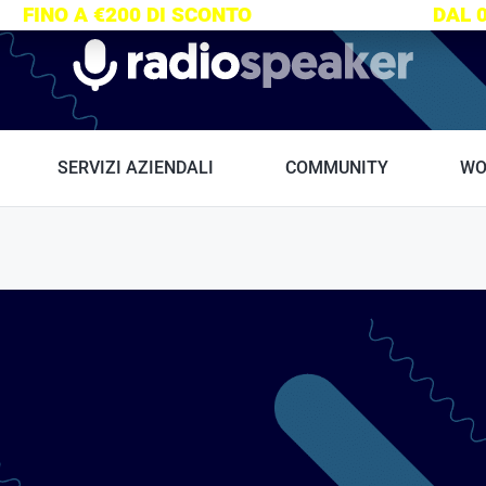
S:
FINO A €200 DI SCONTO
SU TUTTI I CORSI
DAL 
Radiospeaker.it
SERVIZI AZIENDALI
COMMUNITY
WO