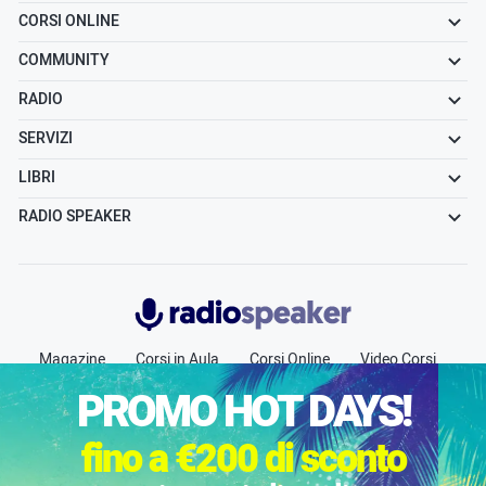
CORSI ONLINE
COMMUNITY
RADIO
SERVIZI
LIBRI
RADIO SPEAKER
Radiospeaker.it
Magazine
Corsi in Aula
Corsi Online
Video Corsi
Community
Radio
Jobs
Chi siamo
Contatti
PROMO HOT DAYS!
Pubblicità
fino a €200 di sconto