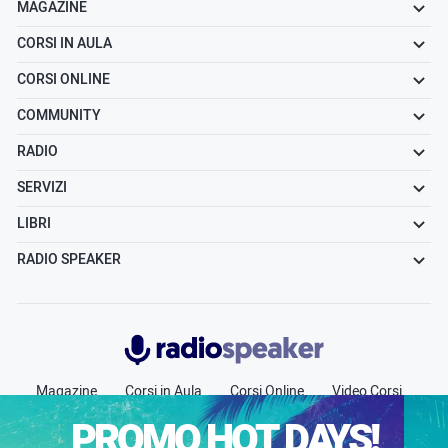
MAGAZINE
CORSI IN AULA
CORSI ONLINE
COMMUNITY
RADIO
SERVIZI
LIBRI
RADIO SPEAKER
Radiospeaker.it
Magazine
Corsi in Aula
Corsi Online
Video Corsi
Community
Radio
Jobs
Chi siamo
Contatti
PROMO HOT DAYS!
Pubblicità