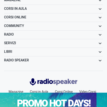
MAGAZINE
CORSI IN AULA
CORSI ONLINE
COMMUNITY
RADIO
SERVIZI
LIBRI
RADIO SPEAKER
Radiospeaker.it
Magazine
Corsi in Aula
Corsi Online
Video Corsi
Community
Radio
Jobs
Chi siamo
Contatti
PROMO HOT DAYS!
Pubblicità