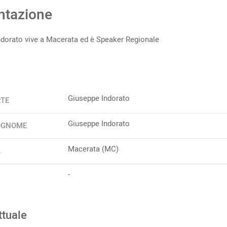
ntazione
dorato vive a Macerata ed è Speaker Regionale
Giuseppe Indorato
RTE
Giuseppe Indorato
OGNOME
Macerata (MC)
A
-
ttuale