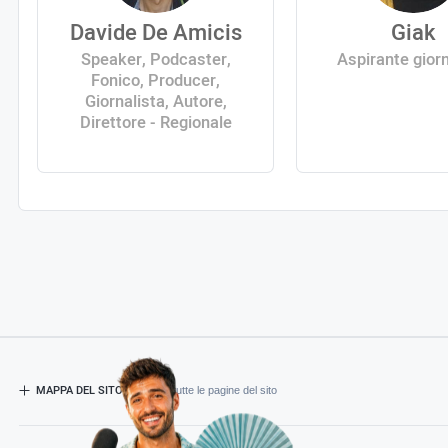
Davide De Amicis
Giak
Speaker, Podcaster,
Aspirante giorn
Fonico, Producer,
Giornalista, Autore,
Direttore - Regionale
MAPPA DEL SITO
- Esplora tutte le pagine del sito