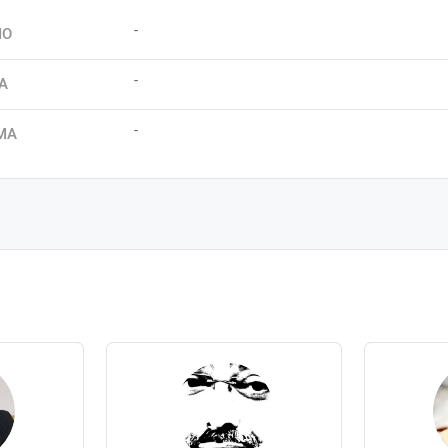
-
IO
-
A
-
MA