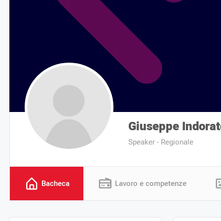
Giuseppe Indorat
Speaker - Regionale
Bacheca
Lavoro e competenze