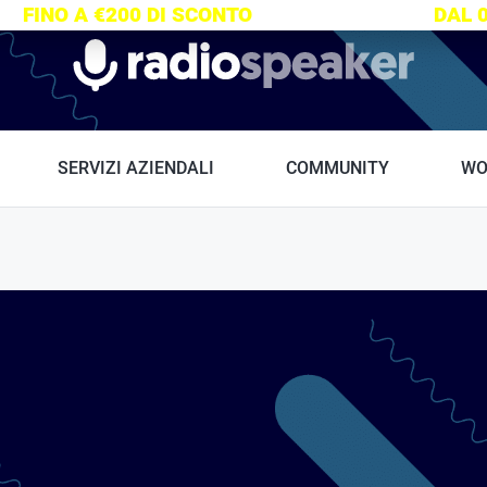
S:
FINO A €200 DI SCONTO
SU TUTTI I CORSI
DAL 
Radiospeaker.it
SERVIZI AZIENDALI
COMMUNITY
WO