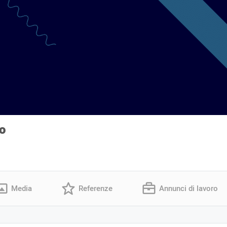
o
Media
Referenze
Annunci di lavoro