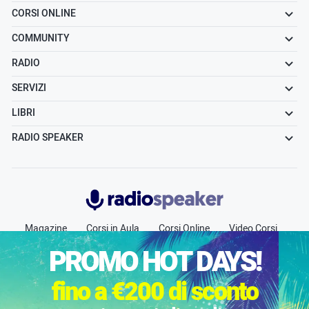
CORSI ONLINE
COMMUNITY
RADIO
SERVIZI
LIBRI
RADIO SPEAKER
Radiospeaker.it
Magazine
Corsi in Aula
Corsi Online
Video Corsi
Community
Radio
Jobs
Chi siamo
Contatti
PROMO HOT DAYS!
Pubblicità
fino a €200 di sconto