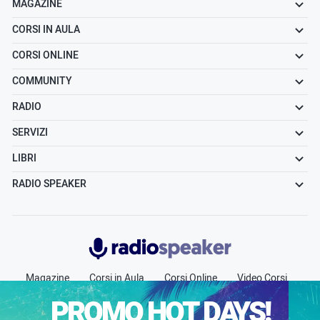
MAGAZINE
CORSI IN AULA
CORSI ONLINE
COMMUNITY
RADIO
SERVIZI
LIBRI
RADIO SPEAKER
Radiospeaker.it
Magazine
Corsi in Aula
Corsi Online
Video Corsi
Community
Radio
Jobs
Chi siamo
Contatti
PROMO HOT DAYS!
Pubblicità