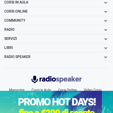
CORSI IN AULA
CORSI ONLINE
COMMUNITY
RADIO
SERVIZI
LIBRI
RADIO SPEAKER
Radiospeaker.it
Magazine
Corsi in Aula
Corsi Online
Video Corsi
Community
Radio
Jobs
Chi siamo
Contatti
PROMO HOT DAYS!
Pubblicità