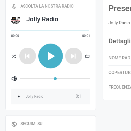
Prese
ASCOLTA LA NOSTRA RADIO
Jolly Radio
Jolly Radio
00
:
00
00
:
01
Dettagli
NOME RAD
COPERTUR
Volume
FREQUENZ
0:1
Jolly Radio
SEGUIMI SU