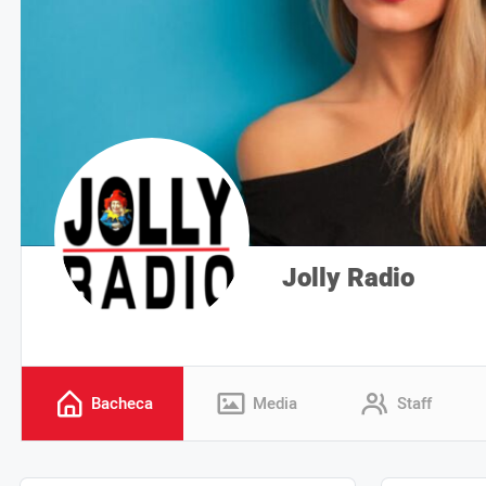
Jolly Radio
Bacheca
Media
Staff