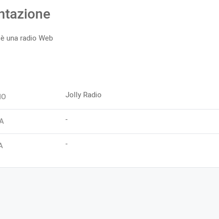
ntazione
 è una radio Web
Jolly Radio
IO
-
A
-
A