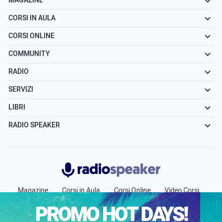
MAGAZINE
CORSI IN AULA
CORSI ONLINE
COMMUNITY
RADIO
SERVIZI
LIBRI
RADIO SPEAKER
Radiospeaker.it
Magazine
Corsi in Aula
Corsi Online
Video Corsi
Community
Radio
Jobs
Chi siamo
Contatti
PROMO HOT DAYS!
Pubblicità