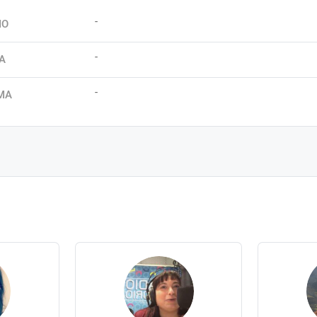
-
IO
-
A
-
MA