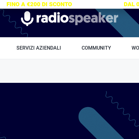
S:
FINO A €200 DI SCONTO
SU TUTTI I CORSI
DAL 
Radiospeaker.it
SERVIZI AZIENDALI
COMMUNITY
WO