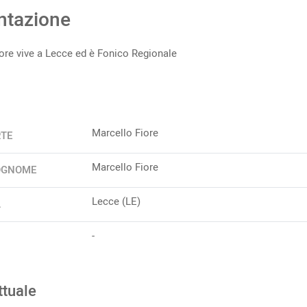
ntazione
ore vive a Lecce ed è Fonico Regionale
Marcello Fiore
RTE
Marcello Fiore
OGNOME
Lecce (LE)
A
-
ttuale