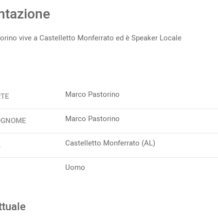
ntazione
rino vive a Castelletto Monferrato ed è Speaker Locale
Marco Pastorino
RTE
Marco Pastorino
OGNOME
Castelletto Monferrato (AL)
A
Uomo
ttuale