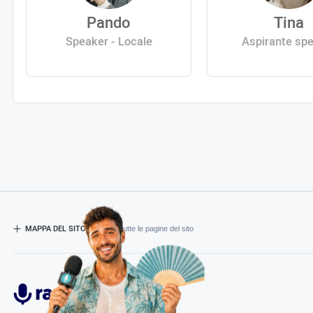
Pando
Tina
Speaker - Locale
Aspirante sp
MAPPA DEL SITO
- Esplora tutte le pagine del sito
Radiospeaker.it