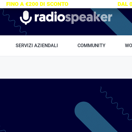
S:
FINO A €200 DI SCONTO
SU TUTTI I CORSI
DAL 
Radiospeaker.it
SERVIZI AZIENDALI
COMMUNITY
WO