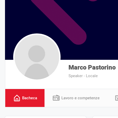
Marco Pastorino
Speaker - Locale
Bacheca
Lavoro e competenze