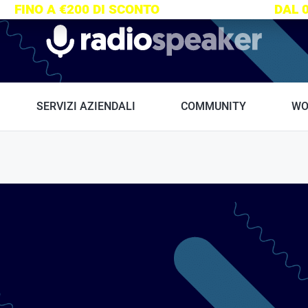
S:
FINO A €200 DI SCONTO
SU TUTTI I CORSI
DAL 
Radiospeaker.it
SERVIZI AZIENDALI
COMMUNITY
WO