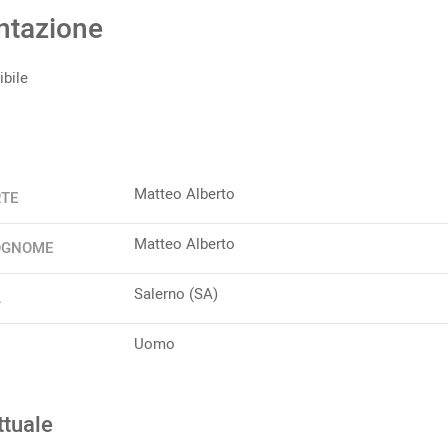
ntazione
bile
Matteo Alberto
RTE
Matteo Alberto
OGNOME
Salerno (SA)
A
Uomo
ttuale