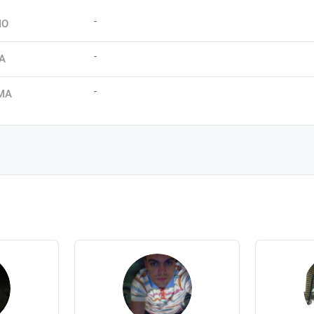
-
IO
-
A
-
MA