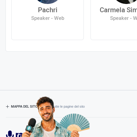
Pachri
Carmela Si
Speaker - Web
Speaker - 
MAPPA DEL SITO
- Esplora tutte le pagine del sito