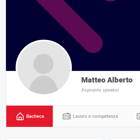
Matteo Alberto
Aspirante speaker
Bacheca
Lavoro e competenze