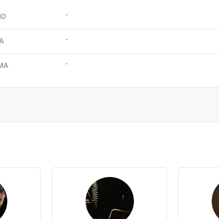
-
IO
-
A
-
MA