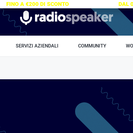
S:
FINO A €200 DI SCONTO
SU TUTTI I CORSI
DAL 
Radiospeaker.it
SERVIZI AZIENDALI
COMMUNITY
WO