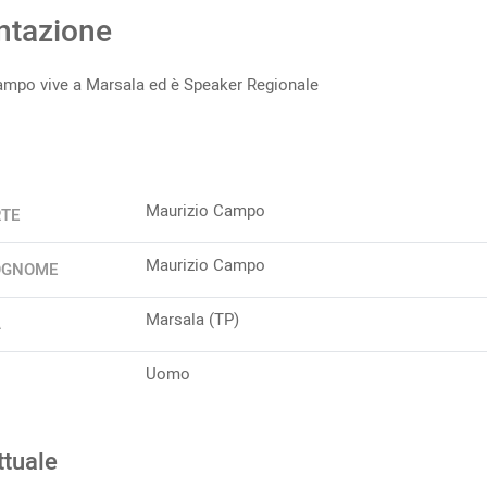
ntazione
ampo vive a Marsala ed è Speaker Regionale
Maurizio Campo
RTE
Maurizio Campo
OGNOME
Marsala (TP)
A
Uomo
ttuale