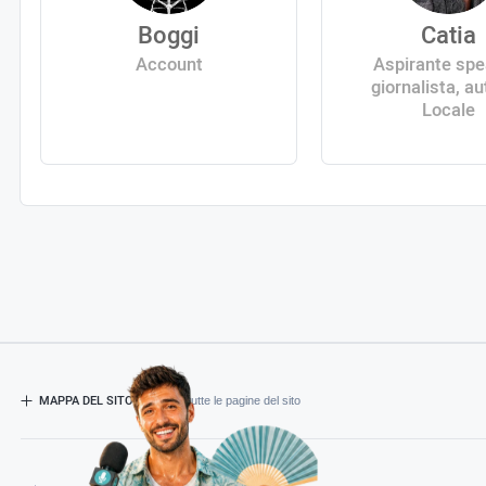
Boggi
Catia
Account
Aspirante spe
giornalista, au
Locale
MAPPA DEL SITO
- Esplora tutte le pagine del sito