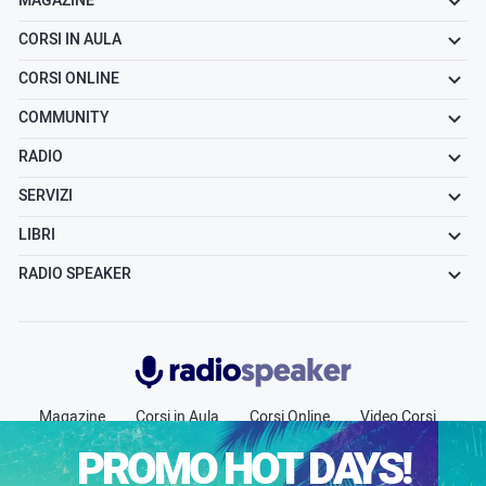
MAGAZINE
CORSI IN AULA
CORSI ONLINE
COMMUNITY
RADIO
SERVIZI
LIBRI
RADIO SPEAKER
Radiospeaker.it
Magazine
Corsi in Aula
Corsi Online
Video Corsi
Community
Radio
Jobs
Chi siamo
Contatti
PROMO HOT DAYS!
Pubblicità