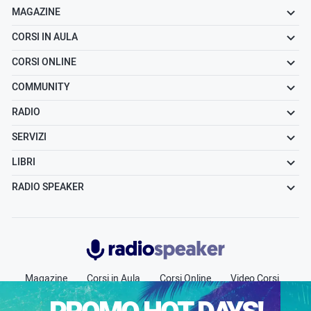
MAGAZINE
CORSI IN AULA
CORSI ONLINE
COMMUNITY
RADIO
SERVIZI
LIBRI
RADIO SPEAKER
Radiospeaker.it
Magazine
Corsi in Aula
Corsi Online
Video Corsi
Community
Radio
Jobs
Chi siamo
Contatti