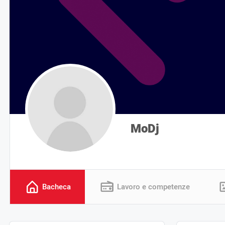
MoDj
Bacheca
Lavoro e competenze