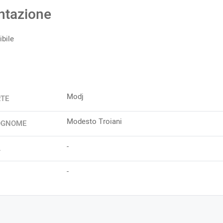
ntazione
bile
Modj
RTE
Modesto Troiani
OGNOME
-
A
-