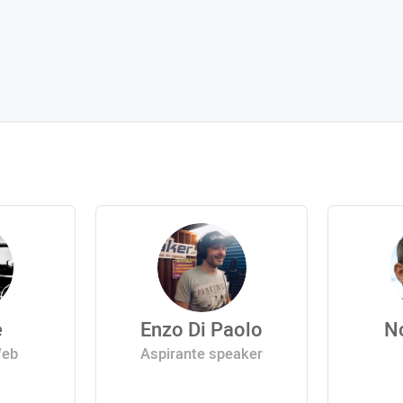
e
Enzo Di Paolo
N
Web
Aspirante speaker