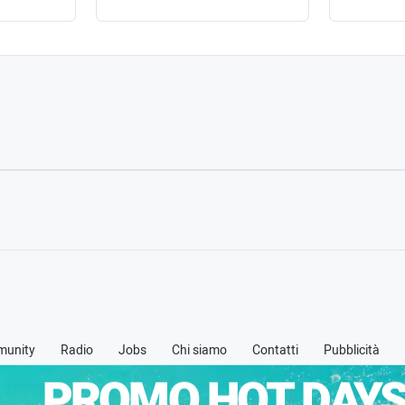
unity
Radio
Jobs
Chi siamo
Contatti
Pubblicità
PROMO HOT DAYS
 -
Privacy policy
-
Cookie policy
-
Termini & Condizioni (TOS)
-
Credits