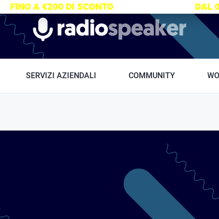
S:
FINO A €200 DI SCONTO
SU TUTTI I CORSI
DAL 
Radiospeaker.it
SERVIZI AZIENDALI
COMMUNITY
WO