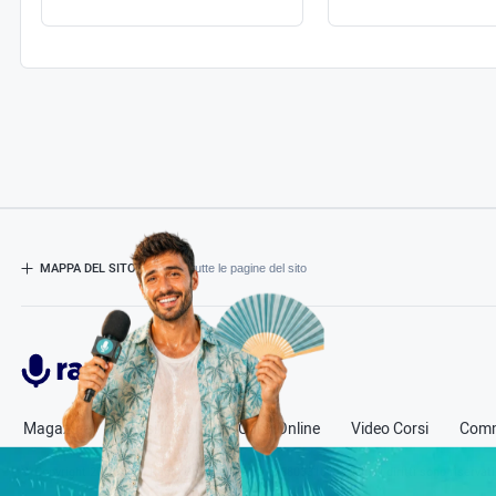
MAPPA DEL SITO
- Esplora tutte le pagine del sito
Radiospeaker.it
Magazine
Corsi in Aula
Corsi Online
Video Corsi
Comm
© Copyright
2011-2026
Radio Speaker - P.Iva 13580331000
- Tutti i diritti sono riservati