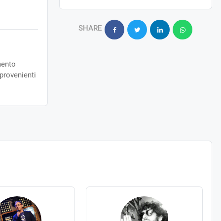
SHARE
mento
provenienti