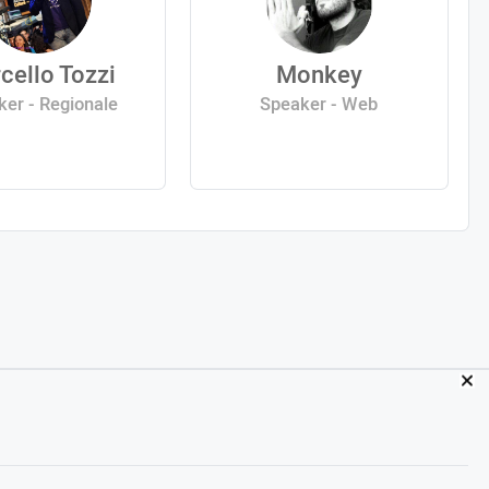
cello Tozzi
Monkey
er - Regionale
Speaker - Web