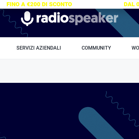
S:
FINO A €200 DI SCONTO
SU TUTTI I CORSI
DAL 
Radiospeaker.it
SERVIZI AZIENDALI
COMMUNITY
WO