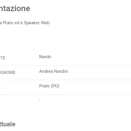
ntazione
a Prato ed è Speaker Web
Nardo
RTE
Andrea Nardini
OGNOME
Prato (PO)
A
-
ttuale