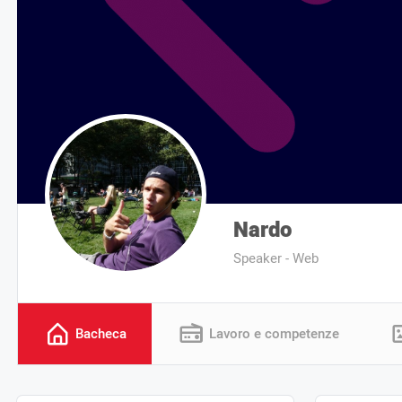
Nardo
Speaker - Web
Bacheca
Lavoro e competenze