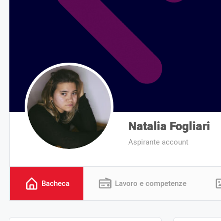
Natalia Fogliari
Aspirante account
Bacheca
Lavoro e competenze