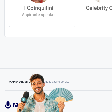
I Coinquilini
Celebrity 
Aspirante speaker
MAPPA DEL SITO
- Esplora tutte le pagine del sito
Radiospeaker.it