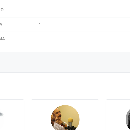
-
IO
-
A
-
MA