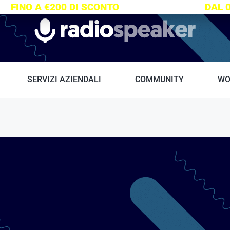
S:
FINO A €200 DI SCONTO
SU TUTTI I CORSI
DAL 
Radiospeaker.it
SERVIZI AZIENDALI
COMMUNITY
WO