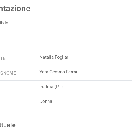
ntazione
bile
Natalia Fogliari
RTE
Yara Gemma Ferrari
OGNOME
Pistoia (PT)
A
Donna
ttuale