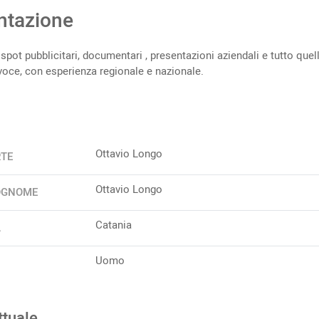
ntazione
spot pubblicitari, documentari , presentazioni aziendali e tutto quel
 voce, con esperienza regionale e nazionale.
Ottavio Longo
RTE
Ottavio Longo
OGNOME
Catania
A
Uomo
ttuale