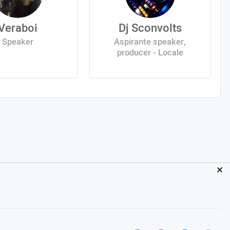
Veraboi
Dj Sconvolts
Speaker
Aspirante speaker,
producer - Locale