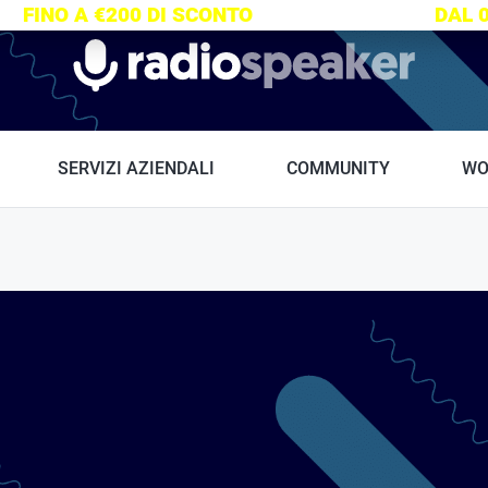
S:
FINO A €200 DI SCONTO
SU TUTTI I CORSI
DAL 
Radiospeaker.it
SERVIZI AZIENDALI
COMMUNITY
WO