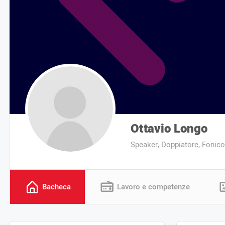
Ottavio Longo
Speaker, Doppiatore, Fonico
Bacheca
Lavoro e competenze