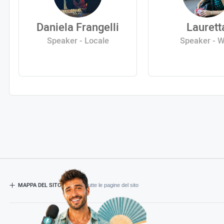
Daniela Frangelli
Laurett
Speaker - Locale
Speaker - 
MAPPA DEL SITO
- Esplora tutte le pagine del sito