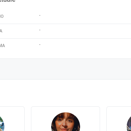
-
IO
-
A
-
MA