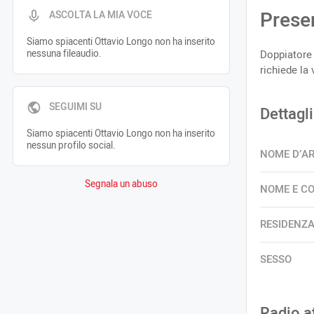
Prese
ASCOLTA LA MIA VOCE
Siamo spiacenti Ottavio Longo non ha inserito
nessuna fileaudio.
Doppiatore 
richiede la
SEGUIMI SU
Dettagli
Siamo spiacenti Ottavio Longo non ha inserito
nessun profilo social.
NOME D’A
Segnala un abuso
NOME E C
RESIDENZ
SESSO
Radio a