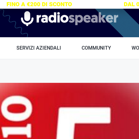
S:
FINO A €200 DI SCONTO
SU TUTTI I CORSI
DAL 
Radiospeaker.it
SERVIZI AZIENDALI
COMMUNITY
WO