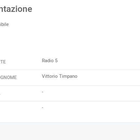
ntazione
bile
Radio 5
RTE
Vittorio Timpano
OGNOME
-
A
-