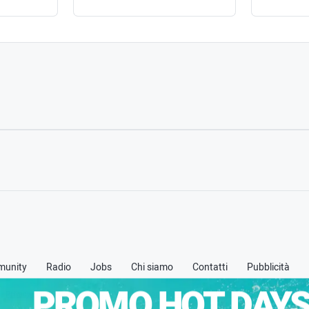
unity
Radio
Jobs
Chi siamo
Contatti
Pubblicità
PROMO HOT DAYS
 -
Privacy policy
-
Cookie policy
-
Termini & Condizioni (TOS)
-
Credits