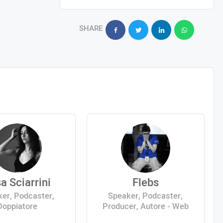
SHARE
sa Sciarrini
Flebs
er, Podcaster,
Speaker, Podcaster,
Doppiatore
Producer, Autore - Web