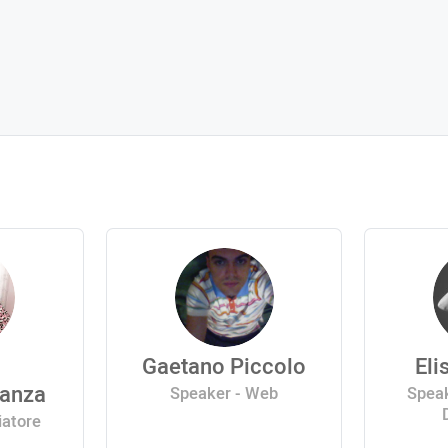
Gaetano Piccolo
Eli
danza
Speaker - Web
Speak
iatore