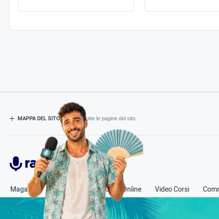
MAPPA DEL SITO
- Esplora tutte le pagine del sito
Radiospeaker.it
Magazine
Corsi in Aula
Corsi Online
Video Corsi
Comm
© Copyright
2011-2026
Radio Speaker - P.Iva 13580331000
- Tutti i diritti sono riservati