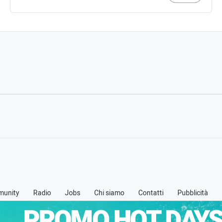
unity
Radio
Jobs
Chi siamo
Contatti
Pubblicità
PROMO HOT DAYS
 -
Privacy policy
-
Cookie policy
-
Termini & Condizioni (TOS)
-
Credits