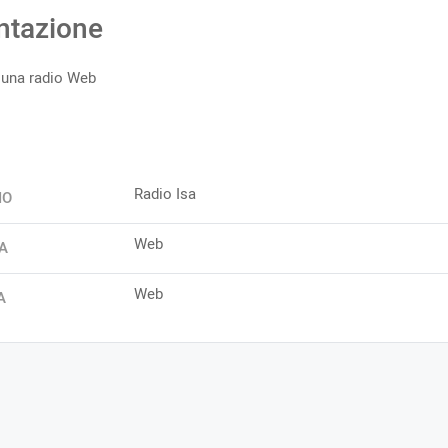
ntazione
 una radio Web
Radio Isa
IO
Web
A
Web
A