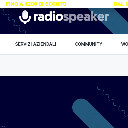
S:
FINO A €200 DI SCONTO
SU TUTTI I CORSI
DAL 
Radiospeaker.it
SERVIZI AZIENDALI
COMMUNITY
WO