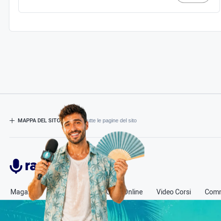
MAPPA DEL SITO
- Esplora tutte le pagine del sito
Radiospeaker.it
Magazine
Corsi in Aula
Corsi Online
Video Corsi
Comm
© Copyright
2011-2026
Radio Speaker - P.Iva 13580331000
- Tutti i diritti sono riservati