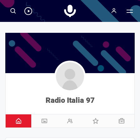
Radiospeaker.it
Ascolta
RadioSpeaker
in
streaming
Radio Italia 97