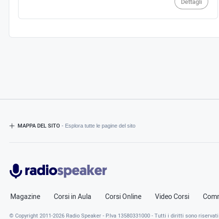
Dettagli
MAPPA DEL SITO
- Esplora tutte le pagine del sito
Radiospeaker.it
Magazine
Corsi in Aula
Corsi Online
Video Corsi
Comm
© Copyright
2011-2026
Radio Speaker - P.Iva 13580331000
- Tutti i diritti sono riservati