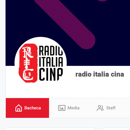
radio italia cina
Bacheca
Media
Staff