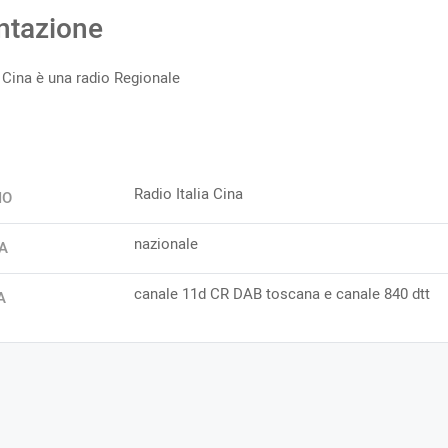
ntazione
a Cina è una radio Regionale
Radio Italia Cina
IO
nazionale
A
canale 11d CR DAB toscana e canale 840 dtt
A