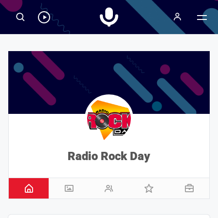
Radiospeaker.it
Ascolta
RadioSpeaker
in
streaming
Radio Rock Day