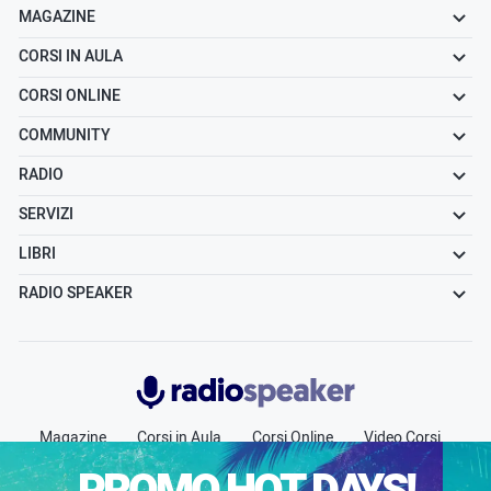
MAGAZINE
CORSI IN AULA
CORSI ONLINE
COMMUNITY
RADIO
SERVIZI
LIBRI
RADIO SPEAKER
Radiospeaker.it
Magazine
Corsi in Aula
Corsi Online
Video Corsi
Community
Radio
Jobs
Chi siamo
Contatti