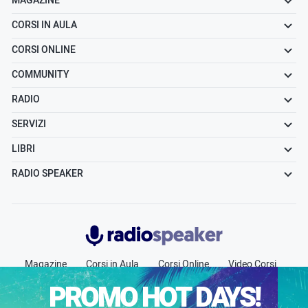
MAGAZINE
CORSI IN AULA
CORSI ONLINE
COMMUNITY
RADIO
SERVIZI
LIBRI
RADIO SPEAKER
Radiospeaker.it
Magazine
Corsi in Aula
Corsi Online
Video Corsi
Community
Radio
Jobs
Chi siamo
Contatti
PROMO HOT DAYS!
Pubblicità