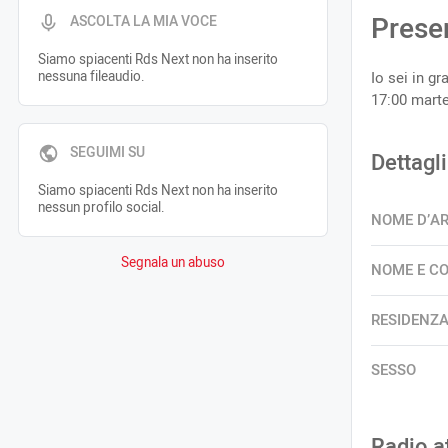
Prese
ASCOLTA LA MIA VOCE
Siamo spiacenti Rds Next non ha inserito
nessuna fileaudio.
Io sei in g
17:00 marte
SEGUIMI SU
Dettagli
Siamo spiacenti Rds Next non ha inserito
nessun profilo social.
NOME D’A
Segnala un abuso
NOME E C
RESIDENZ
SESSO
Radio a