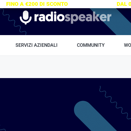
S:
FINO A €200 DI SCONTO
SU TUTTI I CORSI
DAL 
Radiospeaker.it
SERVIZI AZIENDALI
COMMUNITY
WO