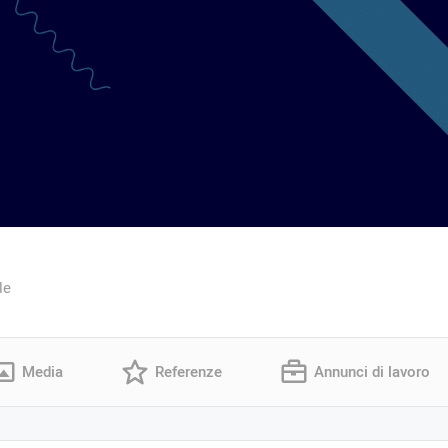
le
Media
Referenze
Annunci di lavoro