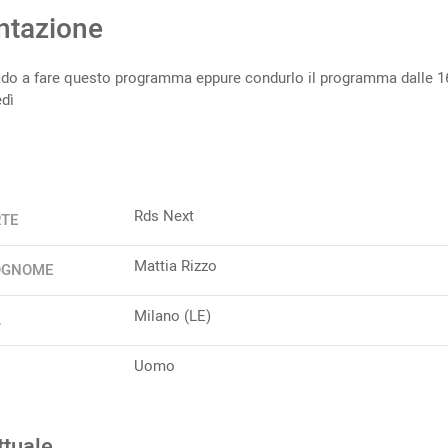
ntazione
rado a fare questo programma eppure condurlo il programma dalle 16
dì
Rds Next
RTE
Mattia Rizzo
OGNOME
Milano (LE)
A
Uomo
ttuale