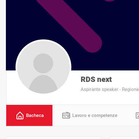
RDS next
Aspirante speaker - Regiona
Bacheca
Lavoro e competenze